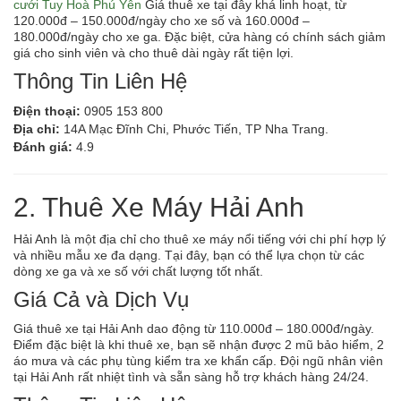
cưới Tuy Hoà Phú Yên
Giá thuê xe tại đây khá linh hoạt, từ
120.000đ – 150.000đ/ngày cho xe số và 160.000đ –
180.000đ/ngày cho xe ga. Đặc biệt, cửa hàng có chính sách giảm
giá cho sinh viên và cho thuê dài ngày rất tiện lợi.
Thông Tin Liên Hệ
Điện thoại:
0905 153 800
Địa chỉ:
14A Mạc Đĩnh Chi, Phước Tiến, TP Nha Trang.
Đánh giá:
4.9
2. Thuê Xe Máy Hải Anh
Hải Anh là một địa chỉ cho thuê xe máy nổi tiếng với chi phí hợp lý
và nhiều mẫu xe đa dạng. Tại đây, bạn có thể lựa chọn từ các
dòng xe ga và xe số với chất lượng tốt nhất.
Giá Cả và Dịch Vụ
Giá thuê xe tại Hải Anh dao động từ 110.000đ – 180.000đ/ngày.
Điểm đặc biệt là khi thuê xe, bạn sẽ nhận được 2 mũ bảo hiểm, 2
áo mưa và các phụ tùng kiểm tra xe khẩn cấp. Đội ngũ nhân viên
tại Hải Anh rất nhiệt tình và sẵn sàng hỗ trợ khách hàng 24/24.