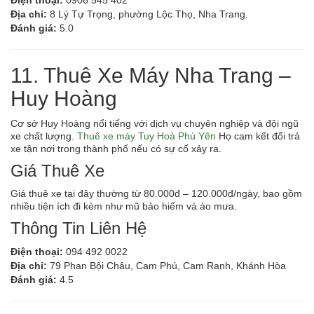
Điện thoại:
0906 545 402
Địa chỉ:
8 Lý Tự Trọng, phường Lộc Thọ, Nha Trang.
Đánh giá:
5.0
11. Thuê Xe Máy Nha Trang –
Huy Hoàng
Cơ sở Huy Hoàng nổi tiếng với dịch vụ chuyên nghiệp và đội ngũ
xe chất lượng.
Thuê xe máy Tuy Hoà Phú Yên
Họ cam kết đổi trả
xe tận nơi trong thành phố nếu có sự cố xảy ra.
Giá Thuê Xe
Giá thuê xe tại đây thường từ 80.000đ – 120.000đ/ngày, bao gồm
nhiều tiện ích đi kèm như mũ bảo hiểm và áo mưa.
Thông Tin Liên Hệ
Điện thoại:
094 492 0022
Địa chỉ:
79 Phan Bội Châu, Cam Phú, Cam Ranh, Khánh Hòa
Đánh giá:
4.5