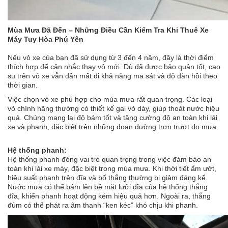
Mùa Mưa Đã Đến – Những Điều Cần Kiểm Tra Khi Thuê Xe
Máy Tuy Hòa Phú Yên
Nếu vỏ xe của bạn đã sử dụng từ 3 đến 4 năm, đây là thời điểm
thích hợp để cân nhắc thay vỏ mới. Dù đã được bảo quản tốt, cao
su trên vỏ xe vẫn dần mất đi khả năng ma sát và độ đàn hồi theo
thời gian.
Việc chọn vỏ xe phù hợp cho mùa mưa rất quan trọng. Các loại
vỏ chính hãng thường có thiết kế gai vỏ dày, giúp thoát nước hiệu
quả. Chúng mang lại độ bám tốt và tăng cường độ an toàn khi lái
xe và phanh, đặc biệt trên những đoạn đường trơn trượt do mưa.
Hệ thống phanh:
Hệ thống phanh đóng vai trò quan trọng trong việc đảm bảo an
toàn khi lái xe máy, đặc biệt trong mùa mưa. Khi thời tiết ẩm ướt,
hiệu suất phanh trên đĩa và bố thắng thường bị giảm đáng kể.
Nước mưa có thể bám lên bề mặt lưỡi đĩa của hệ thống thắng
đĩa, khiến phanh hoạt động kém hiệu quả hơn. Ngoài ra, thắng
đùm có thể phát ra âm thanh “ken kéc” khó chịu khi phanh.