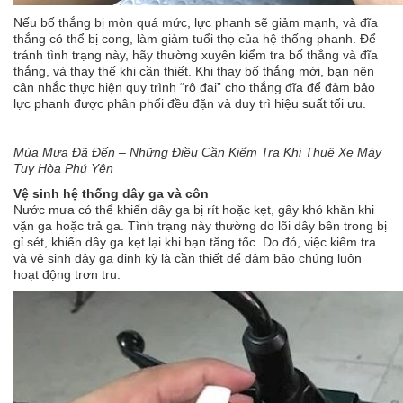
Nếu bố thắng bị mòn quá mức, lực phanh sẽ giảm mạnh, và đĩa
thắng có thể bị cong, làm giảm tuổi thọ của hệ thống phanh. Để
tránh tình trạng này, hãy thường xuyên kiểm tra bố thắng và đĩa
thắng, và thay thế khi cần thiết. Khi thay bố thắng mới, bạn nên
cân nhắc thực hiện quy trình “rô đai” cho thắng đĩa để đảm bảo
lực phanh được phân phối đều đặn và duy trì hiệu suất tối ưu.
Mùa Mưa Đã Đến – Những Điều Cần Kiểm Tra Khi Thuê Xe Máy
Tuy Hòa Phú Yên
Vệ sinh hệ thống dây ga và côn
Nước mưa có thể khiến dây ga bị rít hoặc kẹt, gây khó khăn khi
vặn ga hoặc trả ga. Tình trạng này thường do lõi dây bên trong bị
gỉ sét, khiến dây ga kẹt lại khi bạn tăng tốc. Do đó, việc kiểm tra
và vệ sinh dây ga định kỳ là cần thiết để đảm bảo chúng luôn
hoạt động trơn tru.